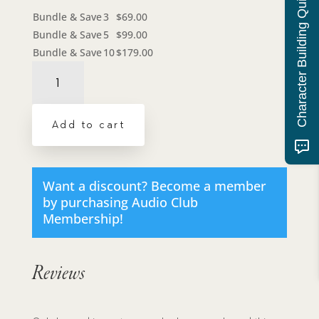
Character Building Quiz
Bundle & Save
3
$
69.00
Bundle & Save
5
$
99.00
Bundle & Save
10
$
179.00
Un
Vistazo
Detr?
s
Add to cart
del
Tel?
n
(Spanish
Want a discount? Become a member
Audio
by purchasing
Audio Club
Drama)
Membership
!
-
Dramatic
Audio
Reviews
MP3
Download
quantity