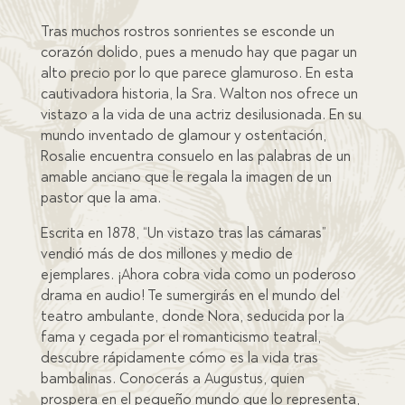
Tras muchos rostros sonrientes se esconde un
corazón dolido, pues a menudo hay que pagar un
alto precio por lo que parece glamuroso. En esta
cautivadora historia, la Sra. Walton nos ofrece un
vistazo a la vida de una actriz desilusionada. En su
mundo inventado de glamour y ostentación,
Rosalie encuentra consuelo en las palabras de un
amable anciano que le regala la imagen de un
pastor que la ama.
Escrita en 1878, “Un vistazo tras las cámaras”
vendió más de dos millones y medio de
ejemplares. ¡Ahora cobra vida como un poderoso
drama en audio! Te sumergirás en el mundo del
teatro ambulante, donde Nora, seducida por la
fama y cegada por el romanticismo teatral,
descubre rápidamente cómo es la vida tras
bambalinas. Conocerás a Augustus, quien
prospera en el pequeño mundo que lo representa,