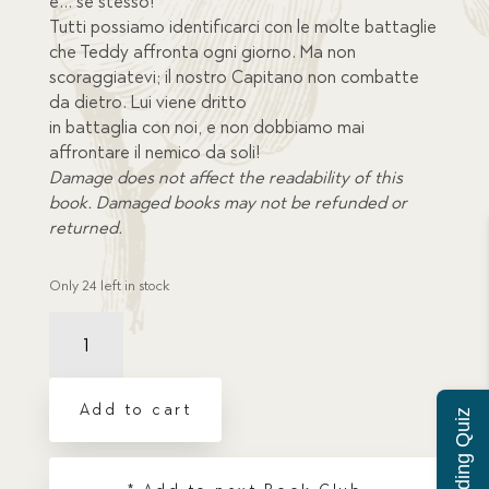
è… sé stesso!
Tutti possiamo identificarci con le molte battaglie
che Teddy affronta ogni giorno. Ma non
scoraggiatevi; il nostro Capitano non combatte
da dietro. Lui viene dritto
in battaglia con noi, e non dobbiamo mai
affrontare il nemico da soli!
Damage does not affect the readability of this
book. Damaged books may not be refunded or
returned.
Only 24 left in stock
Damaged
Il
Bottone
di
Add to cart
Teddy
(Teddy's
Button)